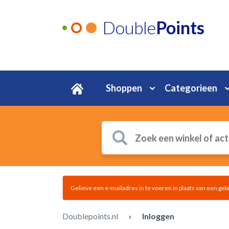
Double
Points
Shoppen
Categorieen
Gelieve een e-mailadres in te voeren in plaats van een ge
Doublepoints.nl
›
Inloggen