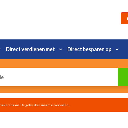
Direct verdienen met
Direct besparen op
bruikersnaam. De gebruikersnaam is vervallen.