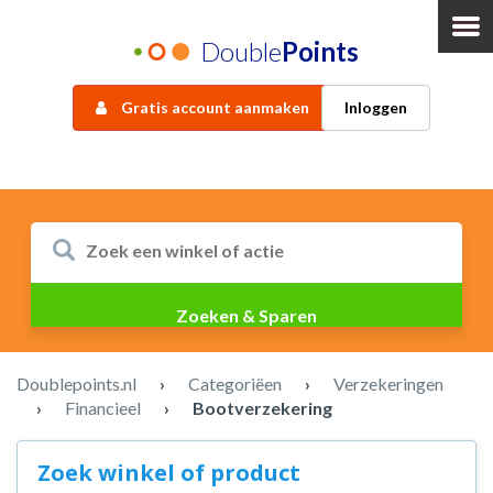
Double
Points
Gratis account aanmaken
Inloggen
Doublepoints.nl
›
Categoriëen
›
Verzekeringen
›
Financieel
›
Bootverzekering
Zoek winkel of product