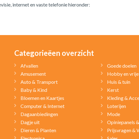
visie, internet en vaste telefonie hieronder:
Categorieëen overzicht
Afvallen
Goede doelen
Amusement
Hobby en vrije 
Auto & Transport
Huis & tuin
Baby & Kind
Kerst
Bloemen en Kaartjes
Kleding & Acce
Computer & Internet
Loterijen
Dagaanbiedingen
Mode
Dagje uit
Opiniepanels 
Dieren & Planten
Prijsvragen & 
Electronica
Sales