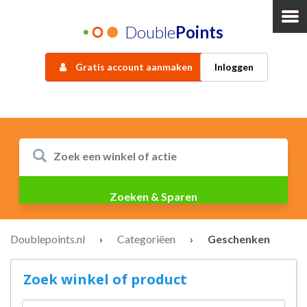
Double
Points
Gratis account aanmaken
Inloggen
Doublepoints.nl
›
Categoriëen
›
Geschenken
Zoek winkel of product