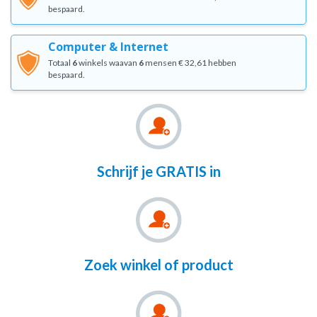
bespaard.
Computer & Internet
Totaal
6
winkels waavan
6
mensen € 32,61 hebben
bespaard.
Schrijf je GRATIS in
Zoek winkel of product