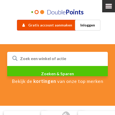
Double
Points
Gratis account aanmaken
Inloggen
Bekijk de
kortingen
van onze top merken