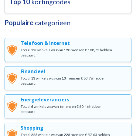
Top 10
kortingcodes
Populaire
categorieën
Telefoon & Internet
Totaal
120
winkels waavan
120
mensen € 108,72 hebben
bespaard.
Financieel
Totaal
13
winkels waavan
13
mensen € 83,76 hebben
bespaard.
Energieleveranciers
Totaal
6
winkels waavan
6
mensen € 60,46 hebben
bespaard.
Shopping
Totaal
228
winkels waavan
228
mensen € 57,63 hebben