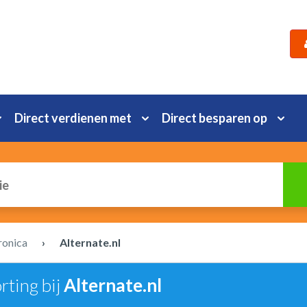
Direct verdienen met
Direct besparen op
ronica
›
Alternate.nl
rting bij
Alternate.nl