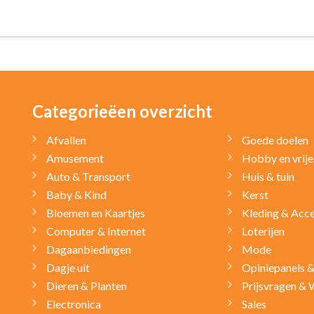
Categorieëen overzicht
Afvallen
Goede doelen
Amusement
Hobby en vrije 
Auto & Transport
Huis & tuin
Baby & Kind
Kerst
Bloemen en Kaartjes
Kleding & Acce
Computer & Internet
Loterijen
Dagaanbiedingen
Mode
Dagje uit
Opiniepanels 
Dieren & Planten
Prijsvragen & 
Electronica
Sales