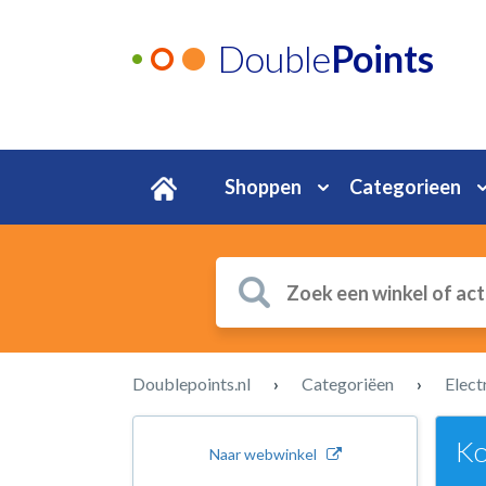
Double
Points
Shoppen
Categorieen
Doublepoints.nl
›
Categoriëen
›
Elect
Ko
Naar webwinkel