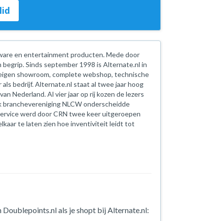
lid
oftware en entertainment producten. Mede door
begrip. Sinds september 1998 is Alternate.nl in
n eigen showroom, complete webshop, technische
als bedrijf. Alternate.nl staat al twee jaar hoog
 Nederland. Al vier jaar op rij kozen de lezers
Ook branchevereniging NLCW onderscheidde
 Service werd door CRN twee keer uitgeroepen
ar te laten zien hoe inventiviteit leidt tot
Doublepoints.nl als je shopt bij Alternate.nl: