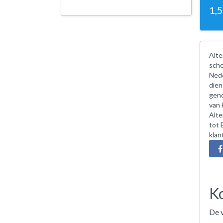
1,
Alte
sche
Nede
dien
geno
van 
Alte
tot 
klan
Ko
De v