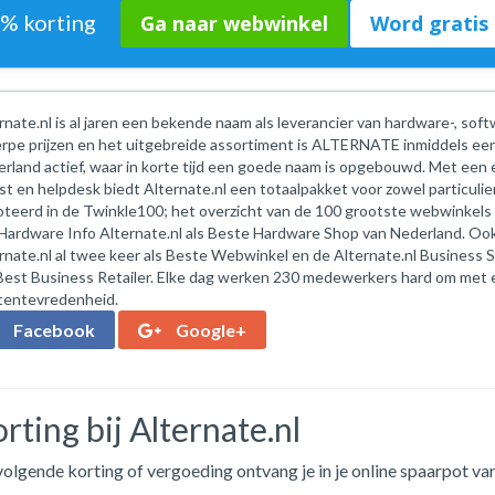
5% korting
Ga naar webwinkel
Word gratis 
rnate.nl is al jaren een bekende naam als leverancier van hardware-, s
rpe prijzen en het uitgebreide assortiment is ALTERNATE inmiddels een 
rland actief, waar in korte tijd een goede naam is opgebouwd. Met ee
st en helpdesk biedt Alternate.nl een totaalpakket voor zowel particulier 
teerd in de Twinkle100; het overzicht van de 100 grootste webwinkels van
Hardware Info Alternate.nl als Beste Hardware Shop van Nederland. 
rnate.nl al twee keer als Beste Webwinkel en de Alternate.nl Business
Best Business Retailer. Elke dag werken 230 medewerkers hard om met elka
tentevredenheid.
Facebook
Google+
rting bij Alternate.nl
olgende korting of vergoeding ontvang je in je online spaarpot van 