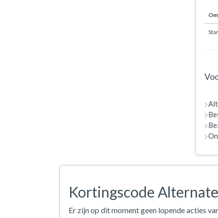
Oms
Sta
Voo
Al
Bes
Bez
On
Kortingscode Alternate
Er zijn op dit moment geen lopende acties van