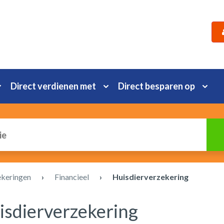
Direct verdienen met
Direct besparen op
ekeringen
›
Financieel
›
Huisdierverzekering
isdierverzekering