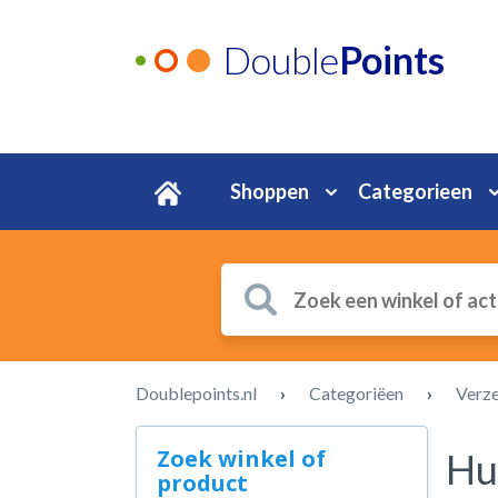
Double
Points
Shoppen
Categorieen
Doublepoints.nl
›
Categoriëen
›
Verz
Zoek winkel of
Hu
product