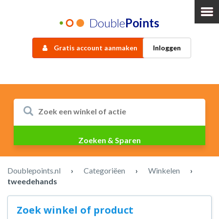
Double
Points
Gratis account aanmaken
Inloggen
Doublepoints.nl
›
Categoriëen
›
Winkelen
›
tweedehands
Zoek winkel of product