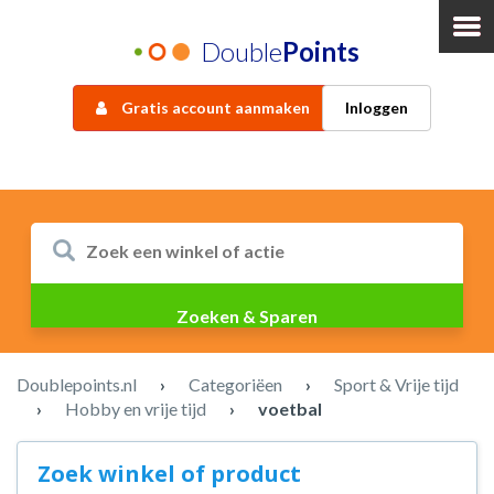
Double
Points
Gratis account aanmaken
Inloggen
Doublepoints.nl
›
Categoriëen
›
Sport & Vrije tijd
›
Hobby en vrije tijd
›
voetbal
Zoek winkel of product