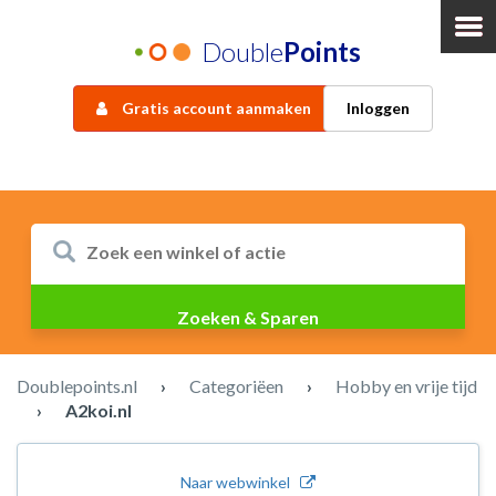
Double
Points
Gratis account aanmaken
Inloggen
Doublepoints.nl
›
Categoriëen
›
Hobby en vrije tijd
›
A2koi.nl
Naar webwinkel