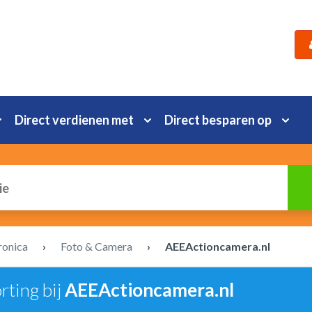
Direct verdienen met
Direct besparen op
ronica
›
Foto & Camera
›
AEEActioncamera.nl
rting bij
AEEActioncamera.nl