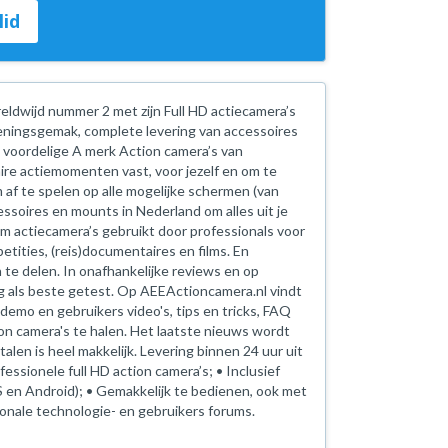
lid
ldwijd nummer 2 met zijn Full HD actiecamera’s
ieningsgemak, complete levering van accessoires
 voordelige A merk Action camera’s van
ire actiemomenten vast, voor jezelf en om te
 af te spelen op alle mogelijke schermen (van
ssoires en mounts in Nederland om alles uit je
 actiecamera’s gebruikt door professionals voor
tities, (reis)documentaires en films. En
 te delen. In onafhankelijke reviews en op
 als beste getest. Op AEEActioncamera.nl vindt
,demo en gebruikers video's, tips en tricks, FAQ
on camera's te halen. Het laatste nieuws wordt
len is heel makkelijk. Levering binnen 24 uur uit
essionele full HD action camera’s; • Inclusief
 en Android); • Gemakkelijk te bedienen, ook met
ionale technologie- en gebruikers forums.