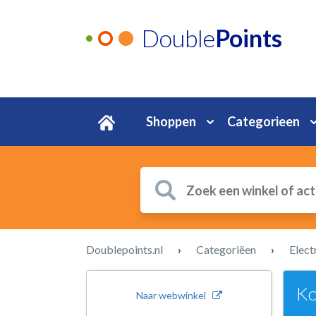
Double
Points
Shoppen
Categorieen
Doublepoints.nl
›
Categoriëen
›
Elect
Ko
Naar webwinkel