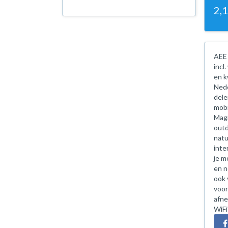
2,
AEE 
incl
en k
Nede
dele
mobi
Magi
outd
natu
inte
je m
en n
ook 
voor
afne
WiFi