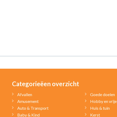
Categorieëen overzicht
Afvallen
Goede doelen
Amusement
Hobby en vrije 
Auto & Transport
Huis & tuin
Baby & Kind
Kerst