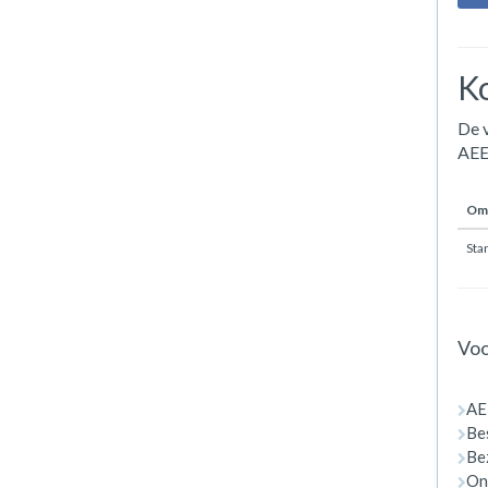
Ko
De v
AEE
Oms
Sta
Voo
AE
Be
Bez
On