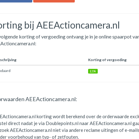
rting bij AEEActioncamera.nl
olgende korting of vergoeding ontvang je in je online spaarpot van
Actioncamera.nl:
chrijving
Korting of vergoeding
ndaard
2,1%
rwaarden AEEActioncamera.nl:
EActioncamera.nl korting wordt berekend over de orderwaarde exc
stel direct nadat je via Doublepoints.nl naar AEEActioncamera.nl gaa
oek AEEActioncamera.nl niet via andere reclame uitingen of e-mails,
der voorbehoud van typ- of zetfouten.