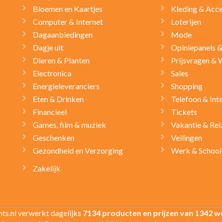
Bloemen en Kaartjes
Kleding & Acce
Computer & Internet
Loterijen
Dagaanbiedingen
Mode
Dagje uit
Opiniepanels 
Dieren & Planten
Prijsvragen & 
Electronica
Sales
Energieleveranciers
Shopping
Eten & Drinken
Telefoon & Int
Financieel
Tickets
Games, film & muziek
Vakantie & Rei
Geschenken
Veilingen
Gezondheid en Verzorging
Werk & School
Zakelijk
ts.nl verwerkt dagelijks
7134 producten en prijzen van 1342 w