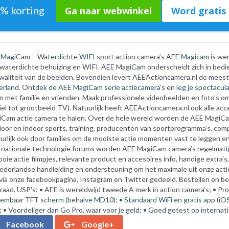
1% korting
Ga naar webwinkel
Word gratis 
MagiCam – Waterdichte WIFI sport action camera’s AEE Magicam is were
. waterdichte behuizing en WIFI. AEE MagiCam onderscheidt zich in bed
waliteit van de beelden. Bovendien levert AEEActioncamera.nl de meest
rland. Ontdek de AEE MagiCam serie actiecamera’s en leg je spectacula
n met familie en vrienden. Maak professionele videobeelden en foto’s om
el tot grootbeeld TV). Natuurlijk heeft AEEActioncamera.nl ook alle acce
Cam actie camera te halen. Over de hele wereld worden de AEE MagiCam
oor en indoor sports, training, producenten van sportprogramma’s, compe
urlijk ook door families om de mooiste actie momenten vast te leggen en
rnationale technologie forums worden AEE MagiCam camera’s regelmatig
ooie actie filmpjes, relevante product en accesoires info, handige extra's
ederlandse handleiding en ondersteuning om het maximale uit onze acti
via onze facebookpagina, Instagram en Twitter gedeeld. Bestellen en beta
raad. USP's: • AEE is wereldwijd tweede A merk in action camera’s; • Prof
embaar TFT scherm (behalve MD10); • Standaard WiFi en gratis app (iOS
; • Voordeliger dan Go Pro, waar voor je geld; • Goed getest op internat
Facebook
Google+