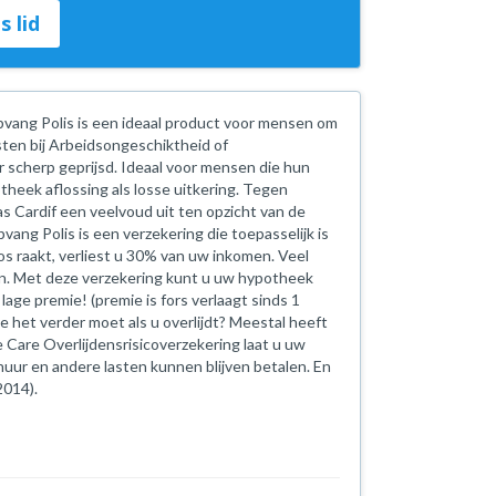
s lid
vang Polis is een ideaal product voor mensen om
ten bij Arbeidsongeschiktheid of
r scherp geprijsd. Ideaal voor mensen die hun
heek aflossing als losse uitkering. Tegen
as Cardif een veelvoud uit ten opzicht van de
g Polis is een verzekering die toepasselijk is
os raakt, verliest u 30% van uw inkomen. Veel
n. Met deze verzekering kunt u uw hypotheek
lage premie! (premie is fors verlaagt sinds 1
oe het verder moet als u overlijdt? Meestal heeft
e Care Overlijdensrisicoverzekering laat u uw
huur en andere lasten kunnen blijven betalen. En
2014).