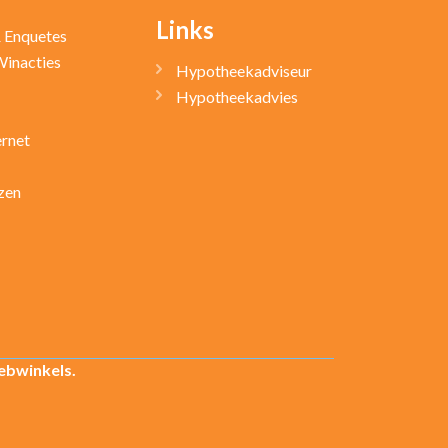
Links
& Enquetes
Winacties
Hypotheekadviseur
Hypotheekadvies
ernet
zen
ebwinkels.