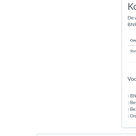
Ko
De v
BNP
Oms
Sta
Voo
BN
Bes
Bez
On