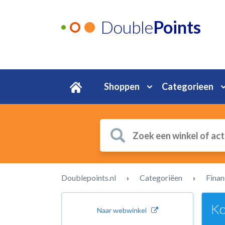
Double
Points
Shoppen
Categorieen
Doublepoints.nl
›
Categoriëen
›
Finan
Ko
Naar webwinkel