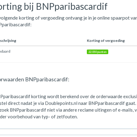
rting bij BNPparibascardif
olgende korting of vergoeding ontvang je in je online spaarpot van
paribascardif:
chrijving
Korting of vergoeding
ndaard
22.050 punten
rwaarden BNPparibascardif:
Pparibascardif korting wordt berekend over de orderwaarde exclus
tel direct nadat je via Doublepoints.nl naar BNPparibascardif gaat.
oek BNPparibascardif niet via andere reclame uitingen of e-mails, v
der voorbehoud van typ- of zetfouten.