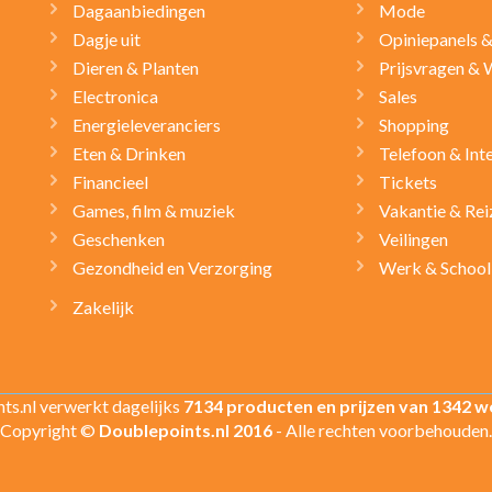
Dagaanbiedingen
Mode
Dagje uit
Opiniepanels 
Dieren & Planten
Prijsvragen & 
Electronica
Sales
Energieleveranciers
Shopping
Eten & Drinken
Telefoon & Int
Financieel
Tickets
Games, film & muziek
Vakantie & Rei
Geschenken
Veilingen
Gezondheid en Verzorging
Werk & School
Zakelijk
ts.nl verwerkt dagelijks
7134 producten en prijzen van 1342 w
Copyright ©
Doublepoints.nl 2016
- Alle rechten voorbehouden.