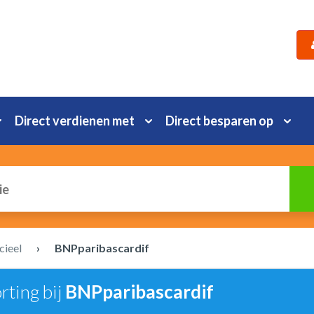
Direct verdienen met
Direct besparen op
cieel
›
BNPparibascardif
rting bij
BNPparibascardif