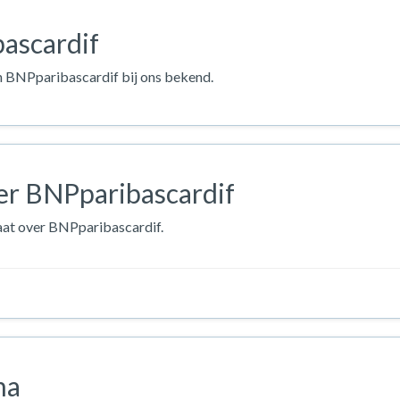
ascardif
an BNPparibascardif bij ons bekend.
er BNPparibascardif
laat over BNPparibascardif.
na