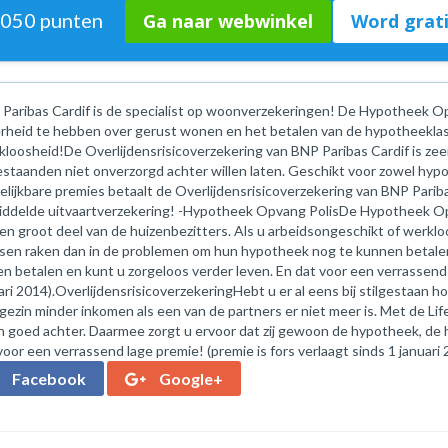
.050 punten
Ga naar webwinkel
Word grati
Paribas Cardif is de specialist op woonverzekeringen! De Hypotheek Op
rheid te hebben over gerust wonen en het betalen van de hypotheeklas
loosheid!De Overlijdensrisicoverzekering van BNP Paribas Cardif is zee
staanden niet onverzorgd achter willen laten. Geschikt voor zowel hypot
elijkbare premies betaalt de Overlijdensrisicoverzekering van BNP Parib
ddelde uitvaartverzekering! -Hypotheek Opvang PolisDe Hypotheek Opvan
en groot deel van de huizenbezitters. Als u arbeidsongeschikt of werklo
en raken dan in de problemen om hun hypotheek nog te kunnen betale
ven betalen en kunt u zorgeloos verder leven. En dat voor een verrassend 
ari 2014).OverlijdensrisicoverzekeringHebt u er al eens bij stilgestaan h
gezin minder inkomen als een van de partners er niet meer is. Met de Lif
n goed achter. Daarmee zorgt u ervoor dat zij gewoon de hypotheek, de 
voor een verrassend lage premie! (premie is fors verlaagt sinds 1 januari 
Facebook
Google+