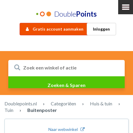
Double
Points
Gratis account aanmaken
Inloggen
Doublepoints.nl
›
Categoriëen
›
Huis & tuin
›
Tuin
›
Buitenposter
Naar webwinkel