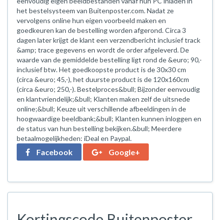
eenvoudig eigen beeldbestanden vanaf hun PC inladen in
het bestelsysteem van Buitenposter.com. Nadat ze
vervolgens online hun eigen voorbeeld maken en
goedkeuren kan de bestelling worden afgerond. Circa 3
dagen later krijgt de klant een verzendbericht inclusief track
&amp; trace gegevens en wordt de order afgeleverd. De
waarde van de gemiddelde bestelling ligt rond de &euro; 90,-
inclusief btw. Het goedkoopste product is de 30x30 cm
(circa &euro; 45,-), het duurste product is de 120x160cm
(circa &euro; 250,-). Bestelproces&bull; Bijzonder eenvoudig
en klantvriendelijk;&bull; Klanten maken zelf de uitsnede
online;&bull; Keuze uit verschillende afbeeldingen in de
hoogwaardige beeldbank;&bull; Klanten kunnen inloggen en
de status van hun bestelling bekijken.&bull; Meerdere
betaalmogelijkheden: iDeal en Paypal.
Facebook
Google+
Kortingscode Buitenposter