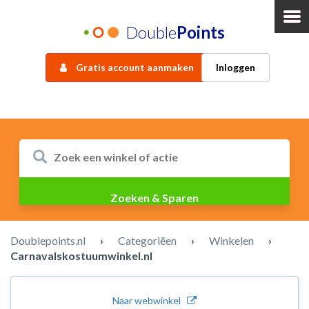
Double
Points
Gratis account aanmaken
Inloggen
Doublepoints.nl
›
Categoriëen
›
Winkelen
›
Carnavalskostuumwinkel.nl
Naar webwinkel