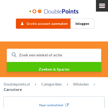
Double
Points
Gratis account aanmaken
Inloggen
Doublepoints.nl
›
Categoriëen
›
Winkelen
›
Carsstore
Naar webwinkel