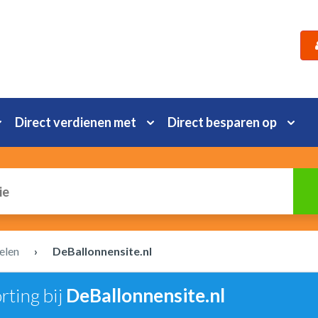
Direct verdienen met
Direct besparen op
elen
›
DeBallonnensite.nl
rting bij
DeBallonnensite.nl