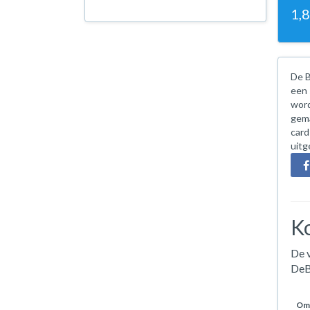
1,
De B
een 
word
gema
card
uitg
Ko
De v
DeBa
Oms