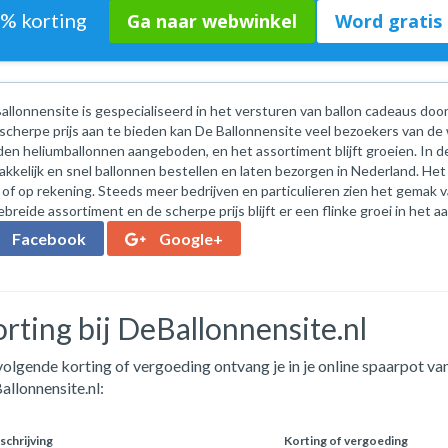
8% korting
Ga naar webwinkel
Word gratis 
allonnensite is gespecialiseerd in het versturen van ballon cadeaus do
scherpe prijs aan te bieden kan De Ballonnensite veel bezoekers van d
en heliumballonnen aangeboden, en het assortiment blijft groeien. In 
kkelijk en snel ballonnen bestellen en laten bezorgen in Nederland. Het b
 of op rekening. Steeds meer bedrijven en particulieren zien het gemak 
ebreide assortiment en de scherpe prijs blijft er een flinke groei in het a
Facebook
Google+
rting bij DeBallonnensite.nl
olgende korting of vergoeding ontvang je in je online spaarpot van
llonnensite.nl:
chrijving
Korting of vergoeding