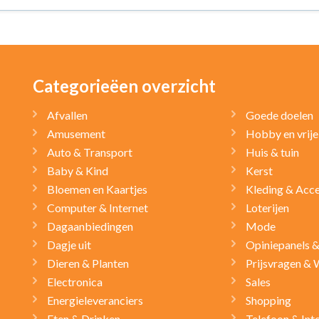
Categorieëen overzicht
Afvallen
Goede doelen
Amusement
Hobby en vrije 
Auto & Transport
Huis & tuin
Baby & Kind
Kerst
Bloemen en Kaartjes
Kleding & Acce
Computer & Internet
Loterijen
Dagaanbiedingen
Mode
Dagje uit
Opiniepanels 
Dieren & Planten
Prijsvragen & 
Electronica
Sales
Energieleveranciers
Shopping
Eten & Drinken
Telefoon & Int