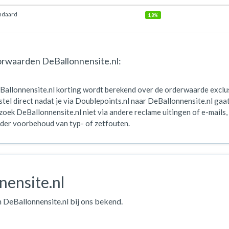
ndaard
1,8%
rwaarden DeBallonnensite.nl:
Ballonnensite.nl korting wordt berekend over de orderwaarde excl
tel direct nadat je via Doublepoints.nl naar DeBallonnensite.nl gaat
oek DeBallonnensite.nl niet via andere reclame uitingen of e-mails, 
der voorbehoud van typ- of zetfouten.
nensite.nl
n DeBallonnensite.nl bij ons bekend.