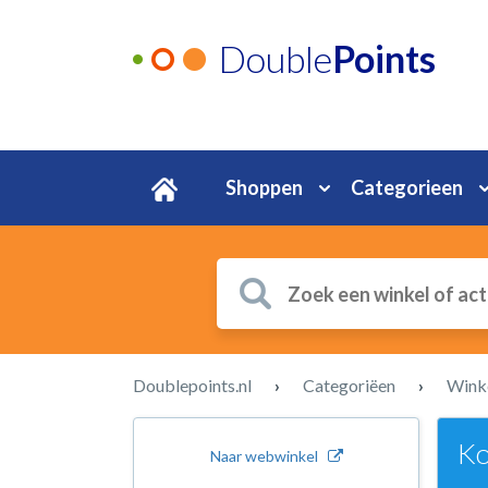
Double
Points
Shoppen
Categorieen
Doublepoints.nl
›
Categoriëen
›
Wink
Ko
Naar webwinkel