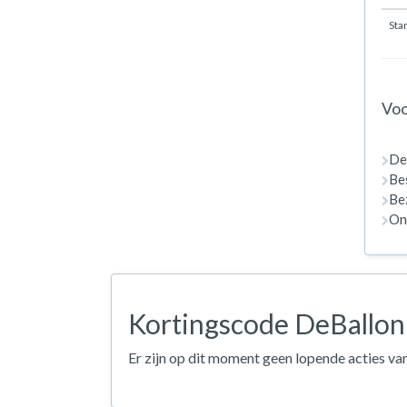
Sta
Voo
De
Bes
Bez
On
Kortingscode DeBallon
Er zijn op dit moment geen lopende acties va