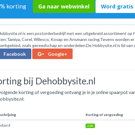
1% korting
Ga naar webwinkel
Word gratis 
obbysite.nl is een postorderbedrijf met een uitgebreid assortiment op
en:Tamiya, Corel, Wilesco, Kovap en Ansmann racing.Tevens worden er
erkgebied, zoals gereedschap en onderdelen.De Hobbysite.nl is lid van 
Facebook
Google+
rting bij Dehobbysite.nl
olgende korting of vergoeding ontvang je in je online spaarpot van
obbysite.nl:
chrijving
Korting of vergoeding
ndaard
2,1%