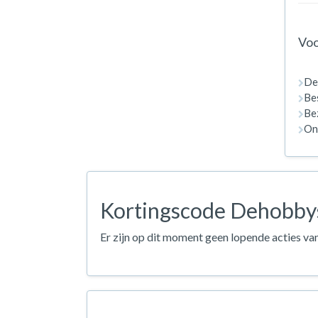
Voo
De
Bes
Bez
On
Kortingscode Dehobbys
Er zijn op dit moment geen lopende acties va