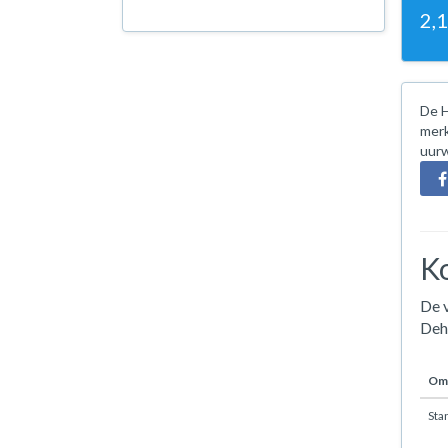
2,
De H
merk
uurw
Ko
De v
Deh
Oms
Sta