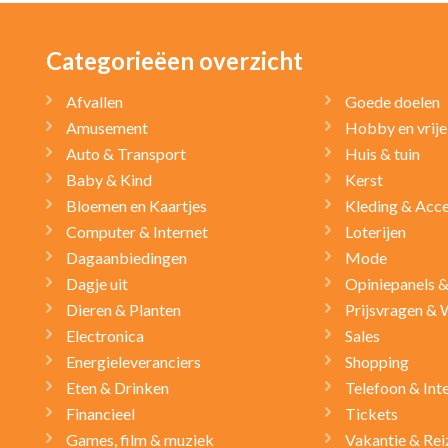
Categorieëen overzicht
Afvallen
Goede doelen
Amusement
Hobby en vrije 
Auto & Transport
Huis & tuin
Baby & Kind
Kerst
Bloemen en Kaartjes
Kleding & Acce
Computer & Internet
Loterijen
Dagaanbiedingen
Mode
Dagje uit
Opiniepanels 
Dieren & Planten
Prijsvragen & 
Electronica
Sales
Energieleveranciers
Shopping
Eten & Drinken
Telefoon & Int
Financieel
Tickets
Games, film & muziek
Vakantie & Rei