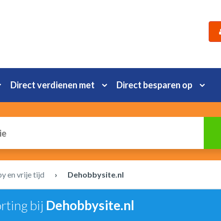
Direct verdienen met
Direct besparen op
 en vrije tijd
›
Dehobbysite.nl
rting bij
Dehobbysite.nl