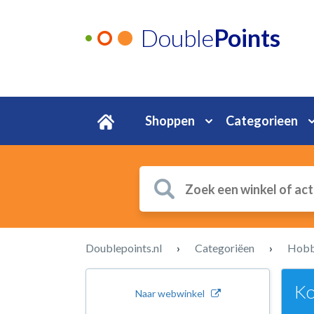
Double
Points
Shoppen
Categorieen
Doublepoints.nl
›
Categoriëen
›
Hobby
Ko
Naar webwinkel