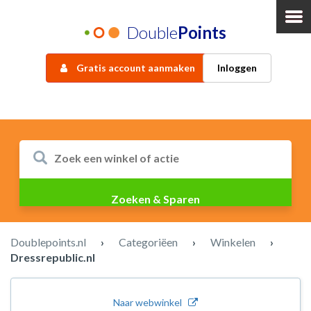
Double
Points
Gratis account aanmaken
Inloggen
Doublepoints.nl
›
Categoriëen
›
Winkelen
›
Dressrepublic.nl
Naar webwinkel