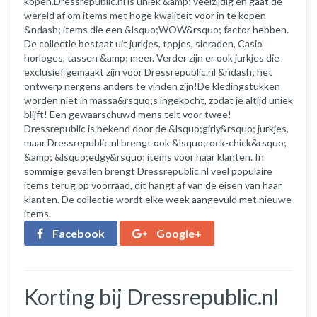
kopen.Dressrepublic.nl is uniek &amp; veelzijdig en gaat de
wereld af om items met hoge kwaliteit voor in te kopen
&ndash; items die een &lsquo;WOW&rsquo; factor hebben.
De collectie bestaat uit jurkjes, topjes, sieraden, Casio
horloges, tassen &amp; meer. Verder zijn er ook jurkjes die
exclusief gemaakt zijn voor Dressrepublic.nl &ndash; het
ontwerp nergens anders te vinden zijn!De kledingstukken
worden niet in massa&rsquo;s ingekocht, zodat je altijd uniek
blijft! Een gewaarschuwd mens telt voor twee!
Dressrepublic is bekend door de &lsquo;girly&rsquo; jurkjes,
maar Dressrepublic.nl brengt ook &lsquo;rock-chick&rsquo;
&amp; &lsquo;edgy&rsquo; items voor haar klanten. In
sommige gevallen brengt Dressrepublic.nl veel populaire
items terug op voorraad, dit hangt af van de eisen van haar
klanten. De collectie wordt elke week aangevuld met nieuwe
items.
Facebook
Google+
Korting bij Dressrepublic.nl