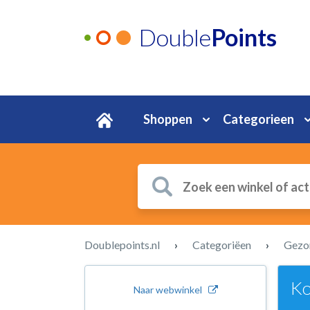
Double
Points
Shoppen
Categorieen
Doublepoints.nl
›
Categoriëen
›
Gezon
Ko
Naar webwinkel