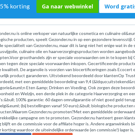
75% korting
Ga naar webwinkel
Word gratis
nder.nu is online verkoper van natuurlijke cosmetica en culinaire oli&eum
ogische producten, speelt Gezonder.nu in op een gezondere levensstijl.
 de specialiteit van Gezonder.nu, maar dit is lang niet het enige wat in 
usvijgolie, culinaire olie en haarverzorgingsproducten worden aangebod
pten.Voor groothandels zijn er speciale voorwaarden om in te kopen bij 
en tegen deze speciale voorwaarden inkopen. Gecertificeerde product
 kwaliteit. De arganolie is voorzien van biocertificeringen zoals Ecocert 
urlijk product garanderen. Uitstekend beoordeeld door klantenOp Trustp
rdeeld, met een gemiddelde beoordeling van 9,4 (&ldquo;uitstekend&rdq
gorie&euml;n Eten &amp; Drinken en Voeding. Ook zorgen deze beoordel
onheid en Welzijn, een derde plek in de categorie Haarverzorging en een
s:&bull; 100% garantie: 60 dagen omruilgarantie of niet goed geld terug 
elgi&euml; (bij bestellingen vanaf 50 euro);&bull; biologische producten
ucten.Waarom Gezonder.nu promoten?Met een gemiddelde orderwaarde v
rekkelijke campagne om te promoten. Gezonder.nu hanteert geen klan
 blijft en de commissie voor de affiliate hoger is. Andere arganwinkels
 korting waardoor de uiteindelijke orderwaarde (en commissie!) lager is.