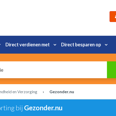
Direct verdienen met
Direct besparen op
dheid en Verzorging
›
Gezonder.nu
rting bij
Gezonder.nu