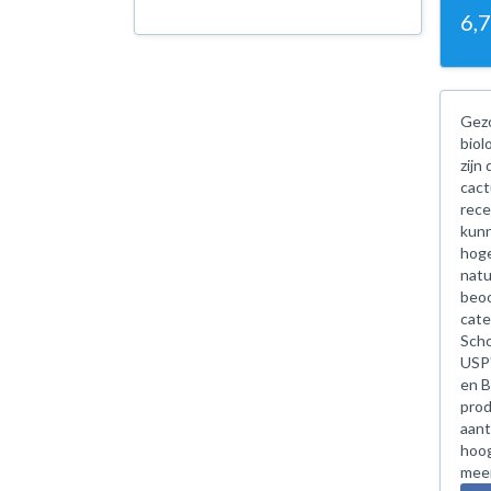
6,
Gezo
biol
zijn
cact
rece
kunn
hoge
natu
beoo
cate
Scho
USP'
en B
prod
aant
hoog
meer