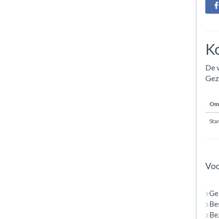
Ko
De v
Gez
Oms
Sta
Voo
Ge
Bes
Bez