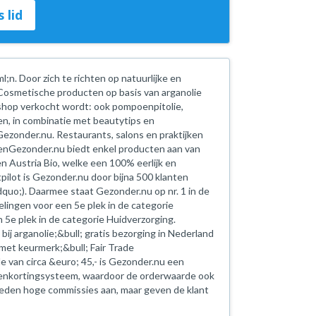
 lid
l;n. Door zich te richten op natuurlijke en
 Cosmetische producten op basis van arganolie
de shop verkocht wordt: ook pompoenpitolie,
en, in combinatie met beautytips en
Gezonder.nu. Restaurants, salons en praktijken
enGezonder.nu biedt enkel producten aan van
en Austria Bio, welke een 100% eerlijk en
ilot is Gezonder.nu door bijna 500 klanten
uo;). Daarmee staat Gezonder.nu op nr. 1 in de
ingen voor een 5e plek in de categorie
 5e plek in de categorie Huidverzorging.
bij arganolie;&bull; gratis bezorging in Nederland
 met keurmerk;&bull; Fair Trade
an circa &euro; 45,- is Gezonder.nu een
tenkortingsysteem, waardoor de orderwaarde ook
 bieden hoge commissies aan, maar geven de klant