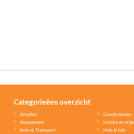
Categorieëen overzicht
Afvallen
Goede doelen
Amusement
Hobby en vrije 
Auto & Transport
Huis & tuin