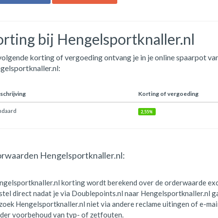
rting bij Hengelsportknaller.nl
olgende korting of vergoeding ontvang je in je online spaarpot van
elsportknaller.nl:
chrijving
Korting of vergoeding
ndaard
2,55%
rwaarden Hengelsportknaller.nl:
ngelsportknaller.nl korting wordt berekend over de orderwaarde ex
tel direct nadat je via Doublepoints.nl naar Hengelsportknaller.nl g
oek Hengelsportknaller.nl niet via andere reclame uitingen of e-mail
der voorbehoud van typ- of zetfouten.