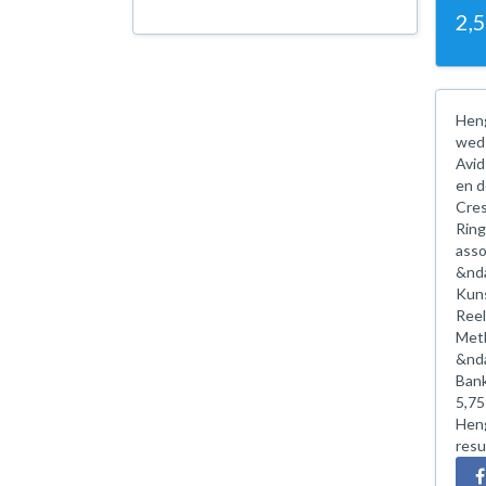
2,
Heng
weds
Avid
en d
Cres
Ring
asso
&nda
Kuns
Reel
Meth
&nda
Bank
5,75
Heng
resu