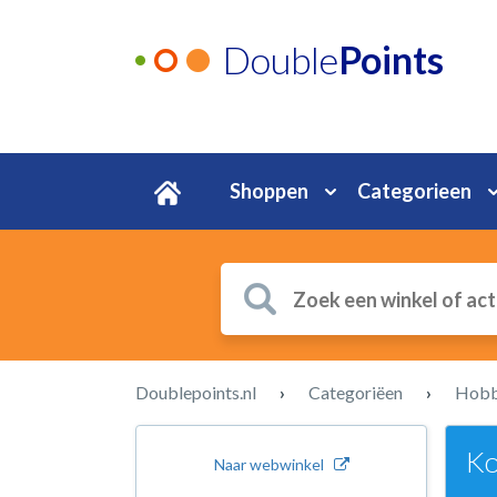
Double
Points
Shoppen
Categorieen
Doublepoints.nl
›
Categoriëen
›
Hobby
Ko
Naar webwinkel