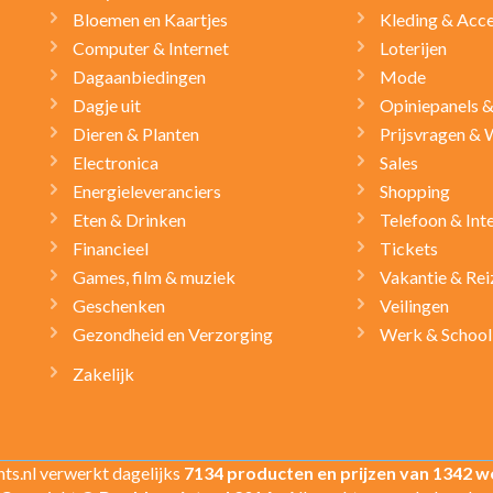
Bloemen en Kaartjes
Kleding & Acce
Computer & Internet
Loterijen
Dagaanbiedingen
Mode
Dagje uit
Opiniepanels 
Dieren & Planten
Prijsvragen & 
Electronica
Sales
Energieleveranciers
Shopping
Eten & Drinken
Telefoon & Int
Financieel
Tickets
Games, film & muziek
Vakantie & Rei
Geschenken
Veilingen
Gezondheid en Verzorging
Werk & School
Zakelijk
ts.nl verwerkt dagelijks
7134 producten en prijzen van 1342 w