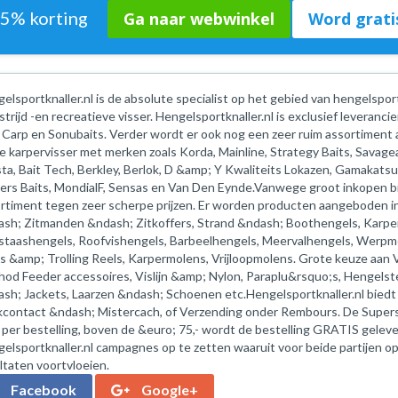
55% korting
Ga naar webwinkel
Word gratis
elsportknaller.nl is de absolute specialist op het gebied van hengelspo
trijd -en recreatieve visser. Hengelsportknaller.nl is exclusief levera
 Carp en Sonubaits. Verder wordt er ook nog een zeer ruim assortiment
e karpervisser met merken zoals Korda, Mainline, Strategy Baits, Savagea
ta, Bait Tech, Berkley, Berlok, D &amp; Y Kwaliteits Lokazen, Gamaka
ers Baits, MondialF, Sensas en Van Den Eynde.Vanwege groot inkopen bi
rtiment tegen zeer scherpe prijzen. Er worden producten aangeboden in 
sh; Zitmanden &ndash; Zitkoffers, Strand &ndash; Boothengels, Karper
taashengels, Roofvishengels, Barbeelhengels, Meervalhengels, Werpm
s &amp; Trolling Reels, Karpermolens, Vrijloopmolens. Grote keuze aan
od Feeder accessoires, Vislijn &amp; Nylon, Paraplu&rsquo;s, Hengel
sh; Jackets, Laarzen &ndash; Schoenen etc.Hengelsportknaller.nl biedt 
contact &ndash; Mistercach, of Verzending onder Rembours. De Supers
 per bestelling, boven de &euro; 75,- wordt de bestelling GRATIS gelev
elsportknaller.nl campagnes op te zetten waaruit voor beide partijen op
ltaten voortvloeien.
Facebook
Google+