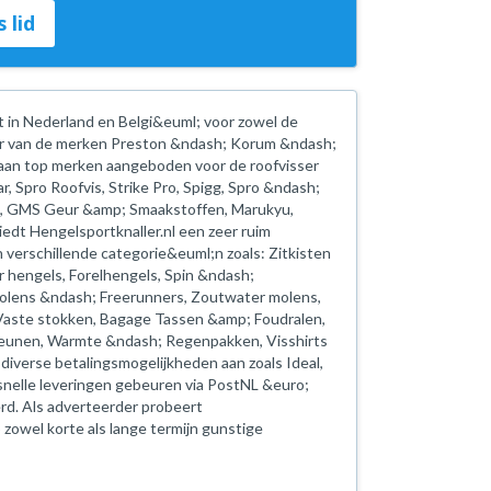
 lid
rt in Nederland en Belgi&euml; voor zowel de
ncier van de merken Preston &ndash; Korum &ndash;
 aan top merken aangeboden voor de roofvisser
r, Spro Roofvis, Strike Pro, Spigg, Spro &ndash;
tsu, GMS Geur &amp; Smaakstoffen, Marukyu,
edt Hengelsportknaller.nl een zeer ruim
verschillende categorie&euml;n zoals: Zitkisten
 hengels, Forelhengels, Spin &ndash;
olens &ndash; Freerunners, Zoutwater molens,
 Vaste stokken, Bagage Tassen &amp; Foudralen,
steunen, Warmte &ndash; Regenpakken, Visshirts
diverse betalingsmogelijkheden aan zoals Ideal,
nelle leveringen gebeuren via PostNL &euro;
erd. Als adverteerder probeert
 zowel korte als lange termijn gunstige