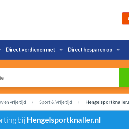
Direct verdienen met
Direct besparen op
 en vrije tijd
›
Sport & Vrije tijd
›
Hengelsportknaller.
rting bij
Hengelsportknaller.nl