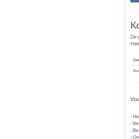
Ko
De v
Heng
Oms
Sta
Voo
He
Bes
Bez
On