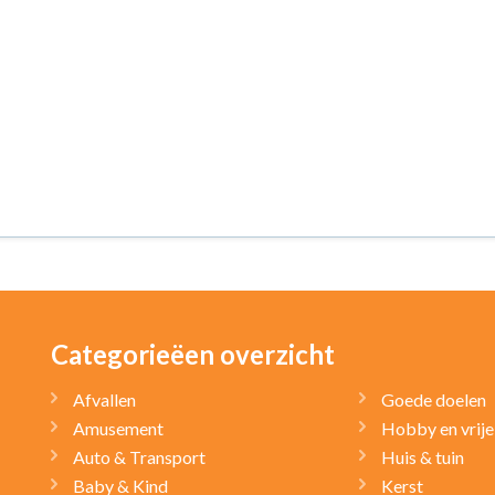
Categorieëen overzicht
Afvallen
Goede doelen
Amusement
Hobby en vrije 
Auto & Transport
Huis & tuin
Baby & Kind
Kerst