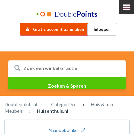
Double
Points
Gratis account aanmaken
Inloggen
Doublepoints.nl
›
Categoriëen
›
Huis & tuin
›
Meubels
›
Huisenthuis.nl
Naar webwinkel