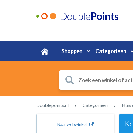
Double
Points
Shoppen
Categorieen
Doublepoints.nl
›
Categoriëen
›
Huis 
Ko
Naar webwinkel