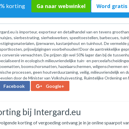
1% korting
Ga naar webwinkel
Word gratis 
rgard.eu is importeur, exporteur en detailhandel van en tevens groothand
huisjes, sierbestrating, sierhekwerken, speeltoestellen, barbecues, tuin
stigingsmaterialen, ijzerwaren, kastanjehout en tuinhout. De vermelde pri
sportkosten, prijswijzigingen voorbehouden!Door de aantrekkelijke gepr
 conversie verwachten. De prijzen zijn wel 50% lager dan bij de tussenha
ecialiseerd in ecologisch milieuvriendelijke tuin- en perceelafscheidin
boematten, boomschorsmatten, hazelaarschermen, wilgenschermen en
ische processen, geen houtverduurzaming, veilig, milieuvriendelijk en duu
evolen door de Minister van Volkshuisvesting, Ruimtelijke Ordening en M
Facebook
Google+
rting bij Intergard.eu
olgende korting of vergoeding ontvang je in je online spaarpot van 