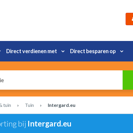
Direct verdienen met
Direct besparen op
& tuin
›
Tuin
›
Intergard.eu
rting bij
Intergard.eu