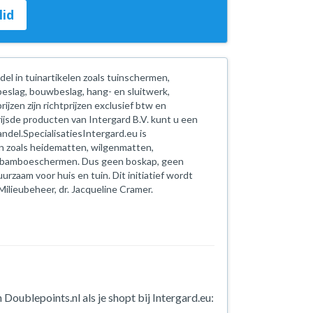
lid
el in tuinartikelen zoals tuinschermen,
beslag, bouwbeslag, hang- en sluitwerk,
jzen zijn richtprijzen exclusief btw en
ijsde producten van Intergard B.V. kunt u een
ndel.SpecialisatiesIntergard.eu is
gen zoals heidematten, wilgenmatten,
 bamboeschermen. Dus geen boskap, geen
rzaam voor huis en tuin. Dit initiatief wordt
ilieubeheer, dr. Jacqueline Cramer.
Doublepoints.nl als je shopt bij Intergard.eu: