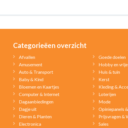
Categorieëen overzicht
Afvallen
Goede doelen
Amusement
Hobby en vrije 
Auto & Transport
Huis & tuin
Baby & Kind
Kerst
Bloemen en Kaartjes
Kleding & Acce
Computer & Internet
Loterijen
Dagaanbiedingen
Mode
Dagje uit
Opiniepanels 
Dieren & Planten
Prijsvragen & 
Electronica
Sales