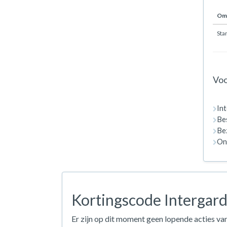
Oms
Sta
Voo
In
Bes
Bez
On
Kortingscode Intergard
Er zijn op dit moment geen lopende acties van