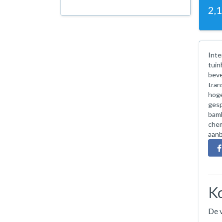
2,
Inte
tuin
beve
tran
hoge
gesp
bam
chem
aanb
Ko
De v