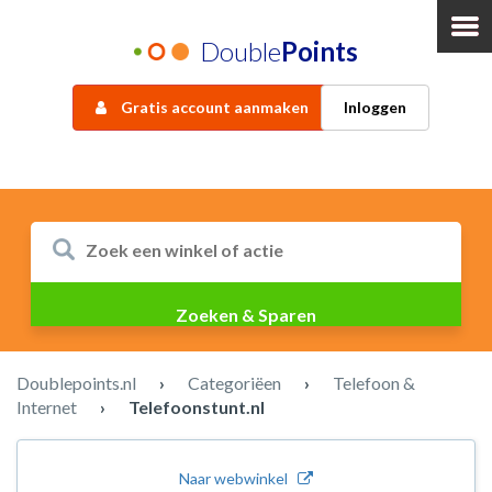
Double
Points
Gratis account aanmaken
Inloggen
Doublepoints.nl
›
Categoriëen
›
Telefoon &
Internet
›
Telefoonstunt.nl
Naar webwinkel