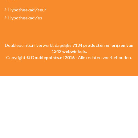
Hypotheekadviseur
Hypotheekadvies
Doublepoints.nl verwerkt dagelijks
7134 producten en prijzen van
1342 webwinkels.
Copyright ©
Doublepoints.nl 2016
- Alle rechten voorbehouden.