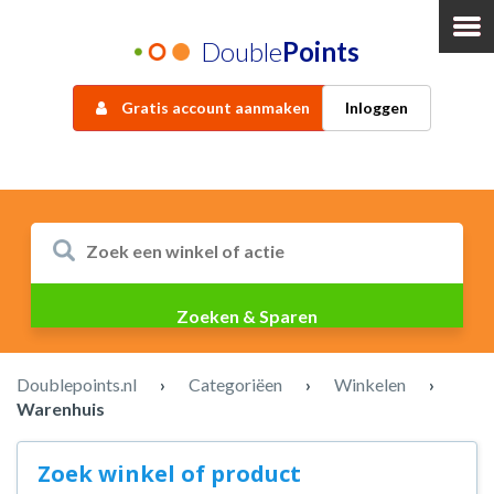
Double
Points
Gratis account aanmaken
Inloggen
Doublepoints.nl
›
Categoriëen
›
Winkelen
›
Warenhuis
Zoek winkel of product