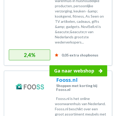
warenhuis in huishoudelijke
producten, persoonlijke
verzorging, keuken- &amp;
kookgerei, fitness, As Seen on
TV artikelen, cadeaus, gifts
&amp; gadgets. NoviSell.nl is
&eacute;&eacute;n van
Nederlands grootste
wederverkopers...
2,4%
0,05 extra shopbonus
Ga naar webshop
Fooss.nl
Shoppen met korting bij
Fooss.nl
Fooss.nl is het online
woonwarenhuis van Nederland.
Fooss.nl beschikt over een
groot assortiment meubels met