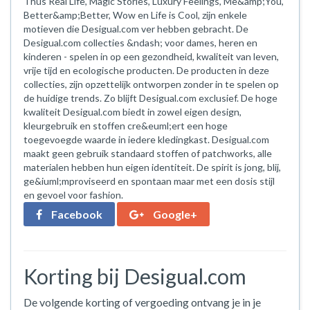
Thus Real Life, Magic Stories, Luxury Feelings, Me&amp;You,
Better&amp;Better, Wow en Life is Cool, zijn enkele
motieven die Desigual.com ver hebben gebracht. De
Desigual.com collecties &ndash; voor dames, heren en
kinderen - spelen in op een gezondheid, kwaliteit van leven,
vrije tijd en ecologische producten. De producten in deze
collecties, zijn opzettelijk ontworpen zonder in te spelen op
de huidige trends. Zo blijft Desigual.com exclusief. De hoge
kwaliteit Desigual.com biedt in zowel eigen design,
kleurgebruik en stoffen cre&euml;ert een hoge
toegevoegde waarde in iedere kledingkast. Desigual.com
maakt geen gebruik standaard stoffen of patchworks, alle
materialen hebben hun eigen identiteit. De spirit is jong, blij,
ge&iuml;mproviseerd en spontaan maar met een dosis stijl
en gevoel voor fashion.
Facebook
Google+
Korting bij Desigual.com
De volgende korting of vergoeding ontvang je in je