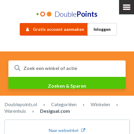
Double
Points
Gratis account aanmaken
Inloggen
Doublepoints.nl
›
Categoriëen
›
Winkelen
›
Warenhuis
›
Desigual.com
Naar webwinkel