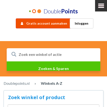
Double
Points
Gratis account aanmaken
Inloggen
Doublepoints.nl
›
Winkels A-Z
Zoek winkel of product