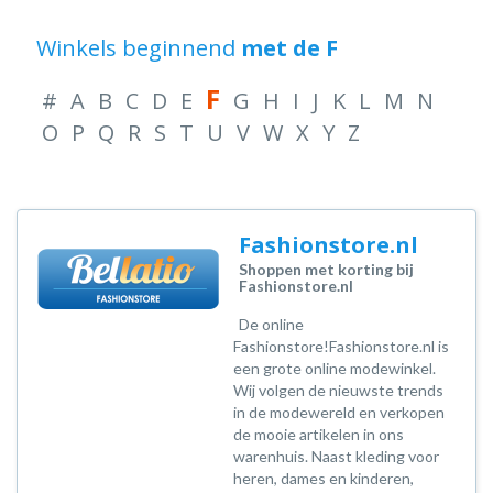
Winkels beginnend
met de F
F
#
A
B
C
D
E
G
H
I
J
K
L
M
N
O
P
Q
R
S
T
U
V
W
X
Y
Z
Fashionstore.nl
Shoppen met korting bij
Fashionstore.nl
De online
Fashionstore!Fashionstore.nl is
een grote online modewinkel.
Wij volgen de nieuwste trends
in de modewereld en verkopen
de mooie artikelen in ons
warenhuis. Naast kleding voor
heren, dames en kinderen,