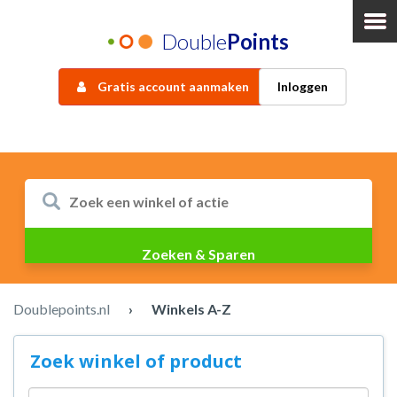
Double
Points
Gratis account aanmaken
Inloggen
Doublepoints.nl
›
Winkels A-Z
Zoek winkel of product