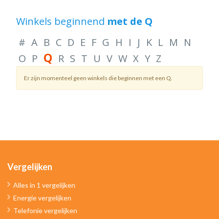
Winkels beginnend
met de Q
#
A
B
C
D
E
F
G
H
I
J
K
L
M
N
Q
O
P
R
S
T
U
V
W
X
Y
Z
Er zijn momenteel geen winkels die beginnen met een Q.
Vergelijken
Alles in 1 vergelijken
Energie vergelijken
Telefonie vergelijken